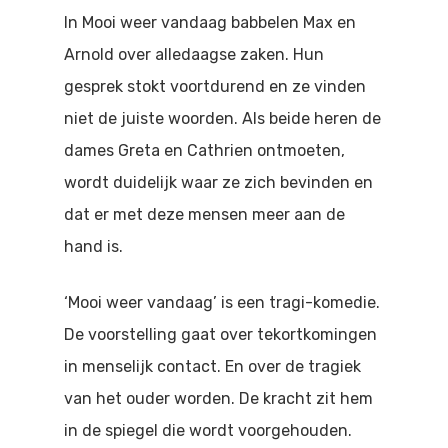
Doen
In Mooi weer vandaag babbelen Max en
Bioscoop
Arnold over alledaagse zaken. Hun
Podia
Contact
Beeldende Kunst
gesprek stokt voortdurend en ze vinden
Festivals En Evenem
niet de juiste woorden. Als beide heren de
Dans
dames Greta en Cathrien ontmoeten,
Beeldende Kunst
Literair En Historisch
wordt duidelijk waar ze zich bevinden en
Bibliotheek
Muziek
dat er met deze mensen meer aan de
hand is.
Theater
​‘Mooi weer vandaag’ is een tragi-komedie.
Toneel
De voorstelling gaat over tekortkomingen
Zang
in menselijk contact. En over de tragiek
van het ouder worden. De kracht zit hem
in de spiegel die wordt voorgehouden.