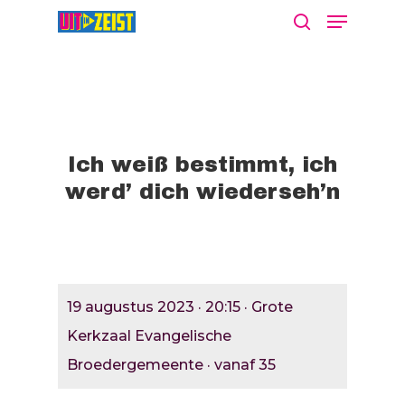
Druk op Enter om te starten met zoeken
of ESC om te sluiten
Ich weiß bestimmt, ich
werd’ dich wiederseh’n
Agenda
Nieuws
Bekijk De Agenda
19 augustus 2023 · 20:15 · Grote
Meld Je Activiteit Aa
Cultuur Aanj
Kerkzaal Evangelische
Broedergemeente · vanaf 35
Zien