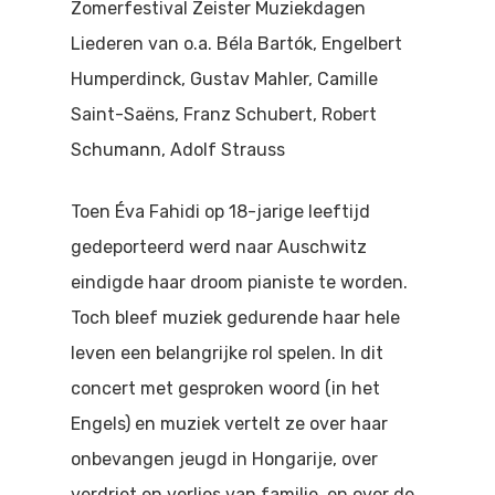
Zomerfestival Zeister Muziekdagen
Doen
Bioscoop
Liederen van o.a. Béla Bartók, Engelbert
Podia
Humperdinck, Gustav Mahler, Camille
Contact
Beeldende Kunst
Saint-Saëns, Franz Schubert, Robert
Festivals En Evenem
Dans
Schumann, Adolf Strauss
Beeldende Kunst
Literair En Historisch
Toen Éva Fahidi op 18-jarige leeftijd
Bibliotheek
Muziek
gedeporteerd werd naar Auschwitz
eindigde haar droom pianiste te worden.
Theater
Toch bleef muziek gedurende haar hele
Toneel
leven een belangrijke rol spelen. In dit
Zang
concert met gesproken woord (in het
Engels) en muziek vertelt ze over haar
onbevangen jeugd in Hongarije, over
verdriet en verlies van familie, en over de