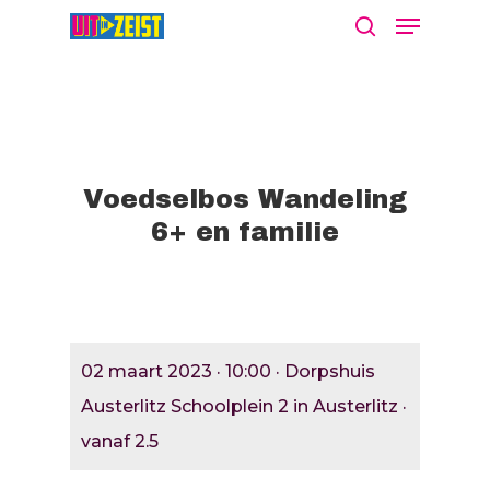
Druk op Enter om te starten met zoeken
of ESC om te sluiten
Voedselbos Wandeling
6+ en familie
Agenda
Nieuws
Bekijk De Agenda
02 maart 2023 · 10:00 · Dorpshuis
Meld Je Activiteit Aa
Cultuur Aanj
Austerlitz Schoolplein 2 in Austerlitz ·
vanaf 2.5
Zien