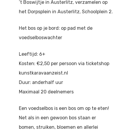
’t Boswijtje in Austerlitz, verzamelen op
Doen
Bioscoop
het Dorpsplein in Austerlitz, Schoolplein 2.
Podia
Contact
Beeldende Kunst
Het bos op je bord: op pad met de
Festivals En Evenem
Dans
voedselboswachter
Beeldende Kunst
Literair En Historisch
Leeftijd: 6+
Bibliotheek
Muziek
Kosten: €2,50 per persoon via ticketshop
kunstkaravaanzeist.nl
Theater
Duur: anderhalf uur
Toneel
Maximaal 20 deelnemers
Zang
Een voedselbos is een bos om op te eten!
Net als in een gewoon bos staan er
bomen, struiken, bloemen en allerlei