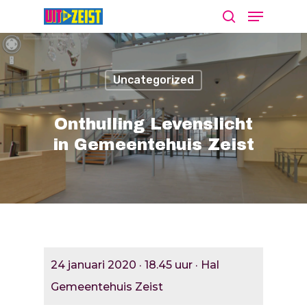
Uncategorized
Druk op Enter om te starten met zoeken
of ESC om te sluiten
Onthulling Levenslicht
in Gemeentehuis Zeist
Agenda
Nieuws
Bekijk De Agenda
Meld Je Activiteit Aa
Cultuur Aanj
24 januari 2020 · 18.45 uur · Hal
Zien
Gemeentehuis Zeist