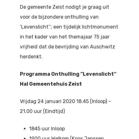
Doen
De gemeente Zeist nodigt je graag uit
Bioscoop
voor de bijzondere onthulling van
Podia
Contact
Beeldende Kunst
‘Levenslicht’’; een tijdelijk lichtmonument
Festivals En Evenem
in het kader van het themajaar 75 jaar
Dans
vrijheid dat de bevrijding van Auschwitz
Beeldende Kunst
Literair En Historisch
herdenkt.
Bibliotheek
Muziek
Programma Onthulling ‘’Levenslicht’’
Theater
Hal Gemeentehuis Zeist
Toneel
Vrijdag 24 januari 2020 18.45 (Inloop) –
Zang
21.00 uur (Eindtijd)
1845 uur Inloop
1900 uur Welkom (Koos Janssen,