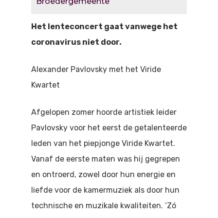
Broedergemeente
Doen
Bioscoop
Het lenteconcert gaat vanwege het
Podia
Contact
Beeldende Kunst
coronavirus niet door.
Festivals En Evenem
Dans
Alexander Pavlovsky met het Viride
Beeldende Kunst
Literair En Historisch
Kwartet
Bibliotheek
Muziek
Afgelopen zomer hoorde artistiek leider
Theater
Pavlovsky voor het eerst de getalenteerde
leden van het piepjonge Viride Kwartet.
Toneel
Vanaf de eerste maten was hij gegrepen
Zang
en ontroerd, zowel door hun energie en
liefde voor de kamermuziek als door hun
technische en muzikale kwaliteiten. ‘Zó