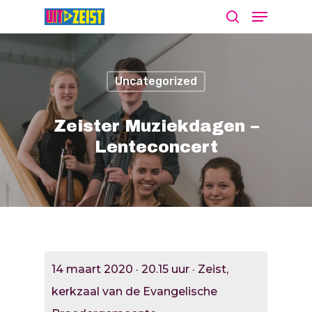
Uncategorized
Druk op Enter om te starten met zoeken
of ESC om te sluiten
Zeister Muziekdagen –
Lenteconcert
Agenda
Nieuws
Bekijk De Agenda
Meld Je Activiteit Aa
Cultuur Aanj
14 maart 2020 · 20.15 uur · Zeist,
Zien
kerkzaal van de Evangelische