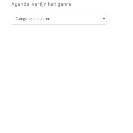
Agenda: verfijn het genre
Agenda:
verfijn
het
genre