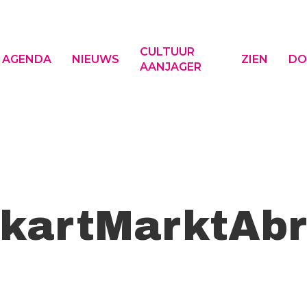
CULTUUR
AGENDA
NIEUWS
ZIEN
DO
AANJAGER
f ESC om te sluiten
kartMarktAb