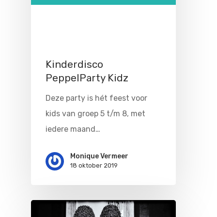
Doen
Bioscoop
25 oktober 2019 · 18:30 · Poppodium
Podia
De Peppel, Montaubanstraat 10,
Contact
Beeldende Kunst
3701 HZ, Zeist
Festivals En Evenem
Dans
Kinderdisco
PeppelParty Kidz
Beeldende Kunst
Literair En Historisch
Deze party is hét feest voor
Bibliotheek
Muziek
kids van groep 5 t/m 8, met
Theater
iedere maand…
Toneel
Monique Vermeer
18 oktober 2019
Zang