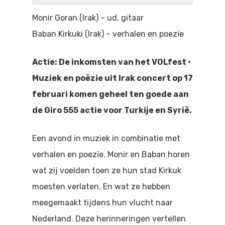
Doen
Bioscoop
Monir Goran (Irak) – ud, gitaar
Baban Kirkuki (Irak) – verhalen en poezïe
Podia
Contact
Beeldende Kunst
Festivals En Evenem
Dans
Actie: De inkomsten van het VOLfest •
Muziek en poëzie uit Irak concert op 17
Beeldende Kunst
Literair En Historisch
februari komen geheel ten goede aan
Bibliotheek
Muziek
de Giro 555 actie voor Turkije en Syrië.
Theater
Een avond in muziek in combinatie met
Toneel
verhalen en poezïe. Monir en Baban horen
wat zij voelden toen ze hun stad Kirkuk
Zang
moesten verlaten. En wat ze hebben
meegemaakt tijdens hun vlucht naar
Nederland. Deze herinneringen vertellen