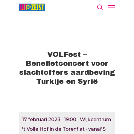
Druk op Enter om te starten met zoeken
of ESC om te sluiten
VOLFest –
Benefietconcert voor
slachtoffers aardbeving
Agenda
Turkije en Syrië
Nieuws
Bekijk De Agenda
Meld Je Activiteit Aa
Cultuur Aanj
17 februari 2023 · 19:00 · Wijkcentrum
Zien
't Volle Hof in de Torenflat · vanaf 5