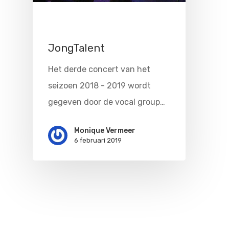
Doen
Bioscoop
10 februari 2019 · 16.30 uur · Figi,
Zeist
Podia
Contact
Beeldende Kunst
JongTalent
Festivals En Evenem
Dans
Het derde concert van het
Beeldende Kunst
Literair En Historisch
seizoen 2018 - 2019 wordt
gegeven door de vocal group…
Bibliotheek
Muziek
Monique Vermeer
Theater
6 februari 2019
Toneel
Zang