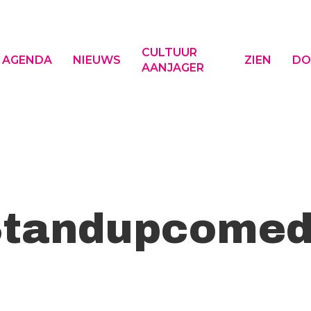
CULTUUR
AGENDA
NIEUWS
ZIEN
DO
AANJAGER
f ESC om te sluiten
Standupcomed