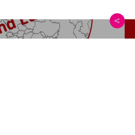
Vrouwenkoor - zingend
door