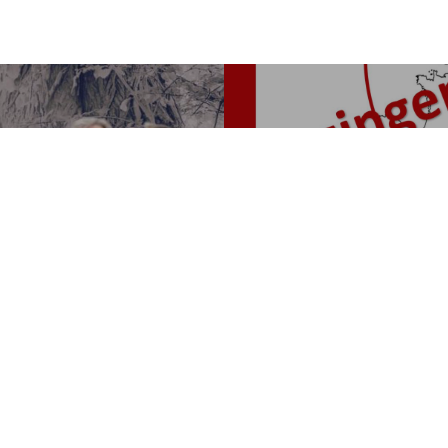
Next Post
evious Post
Zeister 
n Hood
Europa 