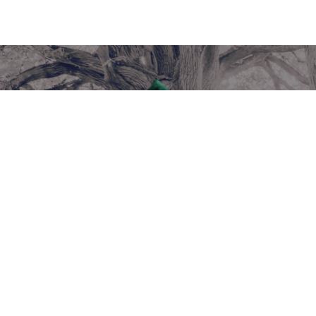
Pr
Toneelgroep Kwast: Robi