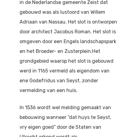
in de Nederlandse gemeente Zeist dat
Doen
Bioscoop
gebouwd was als lustoord van Willem
Podia
Adriaan van Nassau. Het slot is ontworpen
Contact
Beeldende Kunst
door architect Jacobus Roman. Het slot is
Festivals En Evenem
Dans
omgeven door een Engels landschapspark
Beeldende Kunst
Literair En Historisch
en het Broeder- en Zusterplein.Het
grondgebied waarop het slot is gebouwd
Bibliotheek
Muziek
werd in 1165 vermeld als eigendom van
Theater
ene Godefridus van Seyst, zonder
vermelding van een huis.
Toneel
Zang
In 1536 wordt wel melding gemaakt van
bebouwing wanneer “dat huys te Seyst,
vry eigen goed” door de Staten van
Utrecht erkend wordt als