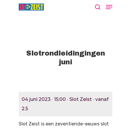
Druk op Enter om te starten met zoeken
of ESC om te sluiten
Slotrondleidingingen
juni
Agenda
Nieuws
Bekijk De Agenda
04 juni 2023 · 15:00 · Slot Zeist · vanaf
Meld Je Activiteit Aa
Cultuur Aanj
2.5
Zien
Slot Zeist is een zeventiende-eeuws slot