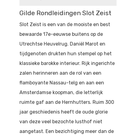
Doen
Bioscoop
Gilde Rondleidingen Slot Zeist
Podia
Contact
Beeldende Kunst
Slot Zeist is een van de mooiste en best
bewaarde 17e-eeuwse buitens op de
Festivals En Evenem
Dans
Utrechtse Heuvelrug. Daniël Marot en
Beeldende Kunst
Literair En Historisch
tijdgenoten drukten hun stempel op het
Bibliotheek
klassieke barokke interieur. Rijk ingerichte
Muziek
zalen herinneren aan de rol van een
Theater
flamboyante Nassau-telg en aan een
Amsterdamse koopman, die letterlijk
Toneel
ruimte gaf aan de Hernhutters. Ruim 300
Zang
jaar geschiedenis heeft de oude glorie
van deze veel bezochte lusthof niet
aangetast. Een bezichtiging meer dan de