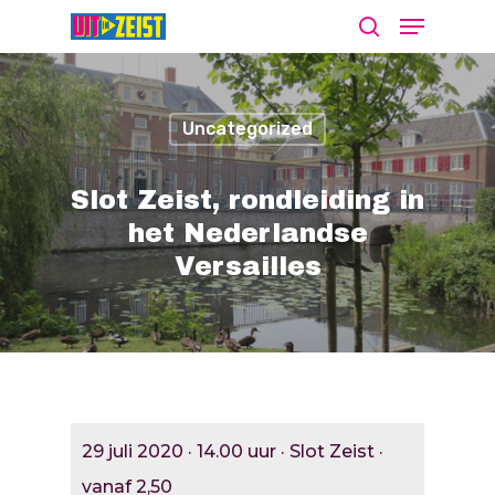
Uncategorized
Druk op Enter om te starten met zoeken
of ESC om te sluiten
Slot Zeist, rondleiding in
het Nederlandse
Versailles
Agenda
Nieuws
Bekijk De Agenda
Meld Je Activiteit Aa
Cultuur Aanj
29 juli 2020 · 14.00 uur · Slot Zeist ·
Zien
vanaf 2,50