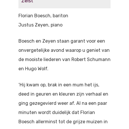
Zeist
Doen
Bioscoop
Florian Boesch, bariton
Podia
Contact
Beeldende Kunst
Justus Zeyen, piano
Festivals En Evenem
Dans
Boesch en Zeyen staan garant voor een
Beeldende Kunst
Literair En Historisch
onvergetelijke avond waarop u geniet van
de mooiste liederen van Robert Schumann
Bibliotheek
Muziek
en Hugo Wolf.
Theater
‘Hij kwam op, brak in een mum het ijs,
Toneel
deed in geuren en kleuren zijn verhaal en
Zang
ging gezegevierd weer af. Al na een paar
minuten wordt duidelijk dat Florian
Boesch allerminst tot de grijze muizen in