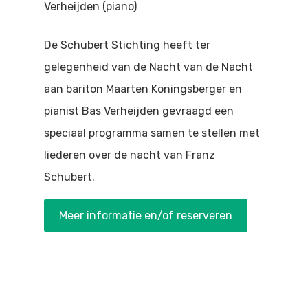
Verheijden (piano)
Doen
Bioscoop
De Schubert Stichting heeft ter
Podia
Contact
Beeldende Kunst
gelegenheid van de Nacht van de Nacht
Festivals En Evenem
Dans
aan bariton Maarten Koningsberger en
Beeldende Kunst
pianist Bas Verheijden gevraagd een
Literair En Historisch
speciaal programma samen te stellen met
Bibliotheek
Muziek
liederen over de nacht van Franz
Schubert.
Theater
Toneel
Meer informatie en/of reserveren
Zang