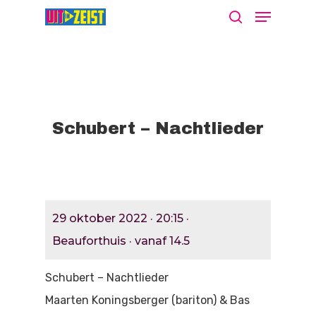
Druk op Enter om te starten met zoeken
of ESC om te sluiten
Schubert – Nachtlieder
Agenda
29 oktober 2022 · 20:15 ·
Nieuws
Bekijk De Agenda
Beauforthuis · vanaf 14.5
Meld Je Activiteit Aa
Cultuur Aanj
Schubert – Nachtlieder
Zien
Maarten Koningsberger (bariton) & Bas