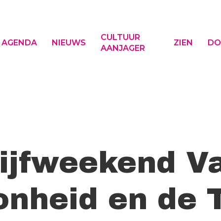
CULTUUR
AGENDA
NIEUWS
ZIEN
DO
AANJAGER
f ESC om te sluiten
ijfweekend V
nheid en de 