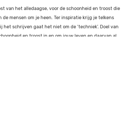
ost van het alledaagse, voor de schoonheid en troost die
 de mensen om je heen. Ter inspiratie krijg je telkens
j het schrijven gaat het niet om de ‘techniek’. Doel van
schoonheid en troost in en om jouw leven en daarvan al
d om voor te lezen, maar dat doet je alleen als je dat zelf