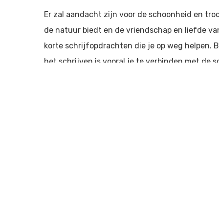
Er zal aandacht zijn voor de schoonheid en tro
de natuur biedt en de vriendschap en liefde van
korte schrijfopdrachten die je op weg helpen. Bi
het schrijven is vooral je te verbinden met de 
schrijvend te genieten. Er is vaak de gelegenhei
prettig vindt. Voorlezen is altijd vrij.
Meer informatie en/of reserveren