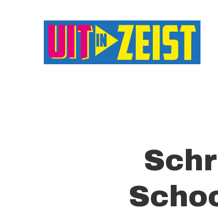
Druk op Enter om te starten met zoeken o
Schr
Schoo