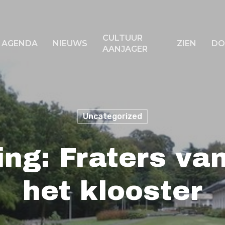
CULTUUR
AGENDA
NIEUWS
ZIEN
DO
AANJAGER
f ESC om te sluiten
Uncategorized
ing: Fraters van
het klooster