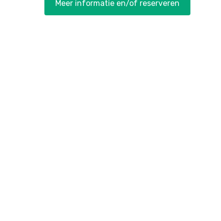
Meer informatie en/of reserveren
Herfstvakantie: Kunsth
het Kun