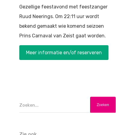
Doen
Gezellige feestavond met feestzanger
Bioscoop
Ruud Neerings. Om 22:11 uur wordt
Podia
Contact
Beeldende Kunst
bekend gemaakt wie komend seizoen
Festivals En Evenem
Prins Carnaval van Zeist gaat worden.
Dans
Beeldende Kunst
Literair En Historisch
Meer informatie en/of reserveren
Bibliotheek
Muziek
Theater
Toneel
Zoeken...
Zang
Zie ook