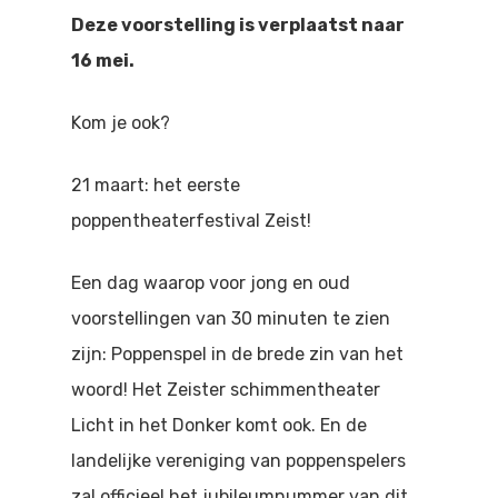
Doen
Deze voorstelling is verplaatst naar
Bioscoop
16 mei.
Podia
Contact
Beeldende Kunst
Kom je ook?
Festivals En Evenem
Dans
Beeldende Kunst
21 maart: het eerste
Literair En Historisch
poppentheaterfestival Zeist!
Bibliotheek
Muziek
Een dag waarop voor jong en oud
Theater
voorstellingen van 30 minuten te zien
Toneel
zijn: Poppenspel in de brede zin van het
woord! Het Zeister schimmentheater
Zang
Licht in het Donker komt ook. En de
landelijke vereniging van poppenspelers
zal officieel het jubileumnummer van dit