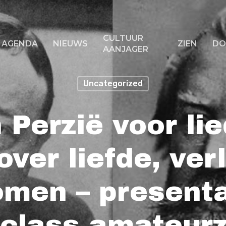
CULTUUR
AGENDA
NIEUWS
ZIEN
DO
AANJAGER
Uncategorized
f ESC om te sluiten
 Perzië voor li
ver liefde, ve
omen – presenta
class amateur