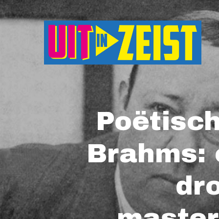
Druk op Enter om te starten met zoeken o
Poëtisch
Brahms: o
dr
master