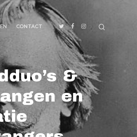
EN
CONTACT
edduo’s &
rlangen en
tie
zangers