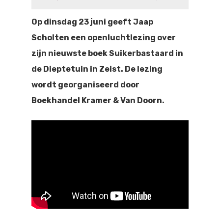
Doen
Bioscoop
Op dinsdag 23 juni geeft Jaap
Podia
Contact
Beeldende Kunst
Scholten een openluchtlezing over
zijn nieuwste boek Suikerbastaard in
Festivals En Evenem
Dans
de Dieptetuin in Zeist. De lezing
Beeldende Kunst
Literair En Historisch
wordt georganiseerd door
Boekhandel Kramer & Van Doorn.
Bibliotheek
Muziek
Theater
Toneel
Zang