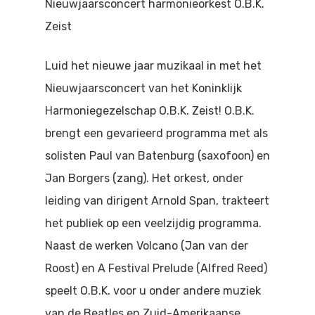
Nieuwjaarsconcert harmonieorkest O.B.K.
Doen
Bioscoop
Zeist
Podia
Contact
Beeldende Kunst
Luid het nieuwe jaar muzikaal in met het
Festivals En Evenem
Dans
Nieuwjaarsconcert van het Koninklijk
Harmoniegezelschap O.B.K. Zeist! O.B.K.
Beeldende Kunst
Literair En Historisch
brengt een gevarieerd programma met als
Bibliotheek
Muziek
solisten Paul van Batenburg (saxofoon) en
Jan Borgers (zang). Het orkest, onder
Theater
leiding van dirigent Arnold Span, trakteert
Toneel
het publiek op een veelzijdig programma.
Naast de werken Volcano (Jan van der
Zang
Roost) en A Festival Prelude (Alfred Reed)
speelt O.B.K. voor u onder andere muziek
van de Beatles en Zuid-Amerikaanse