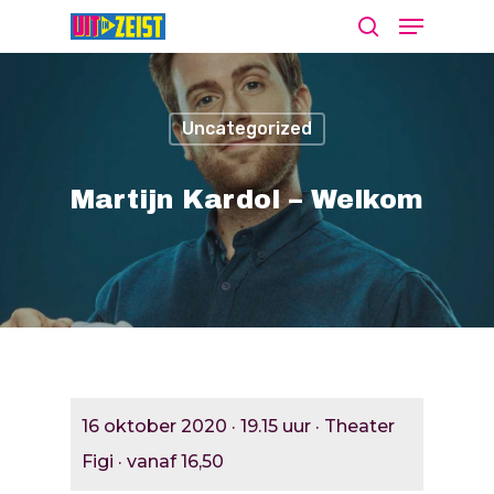
Uncategorized
Druk op Enter om te starten met zoeken
of ESC om te sluiten
Martijn Kardol – Welkom
Agenda
Nieuws
Bekijk De Agenda
Meld Je Activiteit Aa
Cultuur Aanj
16 oktober 2020 · 19.15 uur · Theater
Zien
Figi · vanaf 16,50