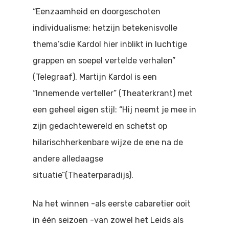
Doen
“Eenzaamheid en doorgeschoten
Bioscoop
individualisme; hetzijn betekenisvolle
Podia
Contact
Beeldende Kunst
thema’sdie Kardol hier inblikt in luchtige
Festivals En Evenem
grappen en soepel vertelde verhalen”
Dans
(Telegraaf). Martijn Kardol is een
Beeldende Kunst
Literair En Historisch
“Innemende verteller” (Theaterkrant) met
Bibliotheek
Muziek
een geheel eigen stijl: “Hij neemt je mee in
zijn gedachtewereld en schetst op
Theater
hilarischherkenbare wijze de ene na de
Toneel
andere alledaagse
situatie”(Theaterparadijs).
Zang
Na het winnen -als eerste cabaretier ooit
in één seizoen -van zowel het Leids als