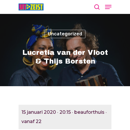
Uncategorized
Druk op Enter om te starten met zoeken
of ESC om te sluiten
Lucretia van der Vloot
& Thijs Borsten
Agenda
Nieuws
Bekijk De Agenda
Meld Je Activiteit Aa
Cultuur Aanj
15 januari 2020 · 20:15 · beauforthuis ·
Zien
vanaf 22