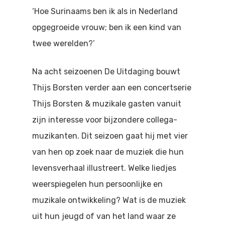
Doen
‘Hoe Surinaams ben ik als in Nederland
Bioscoop
opgegroeide vrouw; ben ik een kind van
Podia
Contact
Beeldende Kunst
twee werelden?’
Festivals En Evenem
Dans
Na acht seizoenen De Uitdaging bouwt
Beeldende Kunst
Literair En Historisch
Thijs Borsten verder aan een concertserie
Thijs Borsten & muzikale gasten vanuit
Bibliotheek
Muziek
zijn interesse voor bijzondere collega-
Theater
muzikanten. Dit seizoen gaat hij met vier
van hen op zoek naar de muziek die hun
Toneel
levensverhaal illustreert. Welke liedjes
Zang
weerspiegelen hun persoonlijke en
muzikale ontwikkeling? Wat is de muziek
uit hun jeugd of van het land waar ze