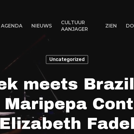
CULTUUR
AGENDA
NIEUWS
ZIEN
DO
AANJAGER
Uncategorized
f ESC om te sluiten
ek meets Brazi
– Maripepa Cont
Elizabeth Fade