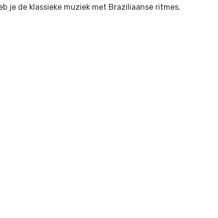
eb je de klassieke muziek met Braziliaanse ritmes.
us Post
Next Post