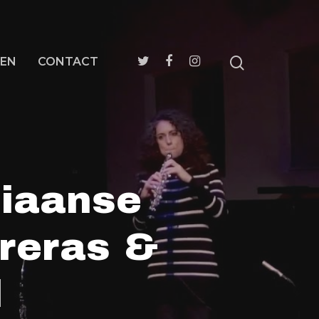
EN
CONTACT
liaanse
reras &
l