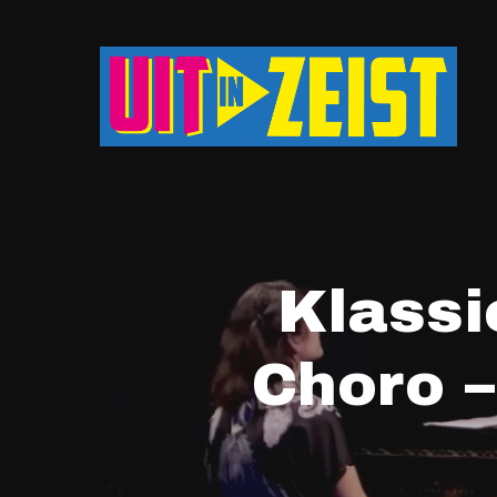
Druk op Enter om te starten met zoeken o
Klassi
Choro 