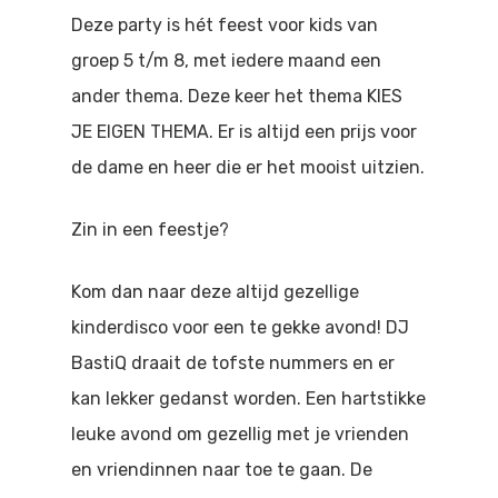
Doen
Deze party is hét feest voor kids van
Bioscoop
groep 5 t/m 8, met iedere maand een
Podia
Contact
Beeldende Kunst
ander thema. Deze keer het thema KIES
Festivals En Evenem
JE EIGEN THEMA. Er is altijd een prijs voor
Dans
de dame en heer die er het mooist uitzien.
Beeldende Kunst
Literair En Historisch
Zin in een feestje?
Bibliotheek
Muziek
Theater
Kom dan naar deze altijd gezellige
kinderdisco voor een te gekke avond! DJ
Toneel
BastiQ draait de tofste nummers en er
Zang
kan lekker gedanst worden. Een hartstikke
leuke avond om gezellig met je vrienden
en vriendinnen naar toe te gaan. De