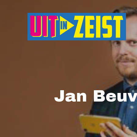
Druk op Enter om te starten met zoeken o
Jan Beuv