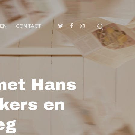
EN
CONTACT
met Hans
nkers en
eg