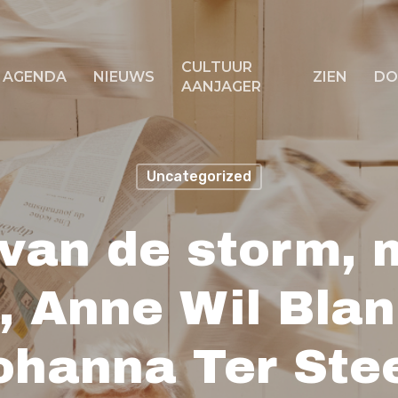
CULTUUR
AGENDA
NIEUWS
ZIEN
DO
AANJAGER
Uncategorized
f ESC om te sluiten
 van de storm, 
, Anne Wil Bla
ohanna Ter Ste