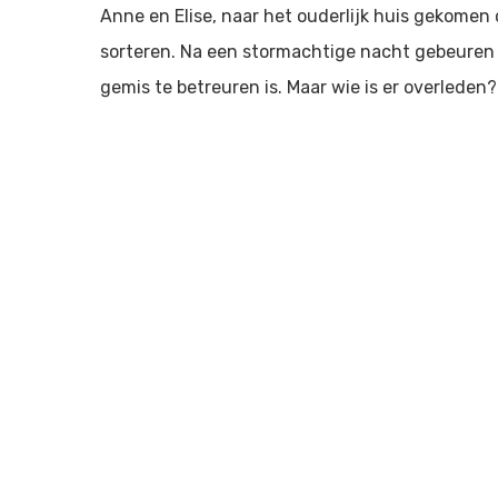
Anne en Elise, naar het ouderlijk huis gekomen
sorteren. Na een stormachtige nacht gebeuren e
gemis te betreuren is. Maar wie is er overleden?
Het Oog van de Storm werd eerder opgevoerd in 
uitvoering te zien met een scala van Nederland
en Johanna ter Steege.
Meer informatie en/of reserveren