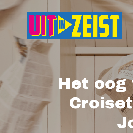
Druk op Enter om te starten met zoeken o
Het oog
Croiset
J