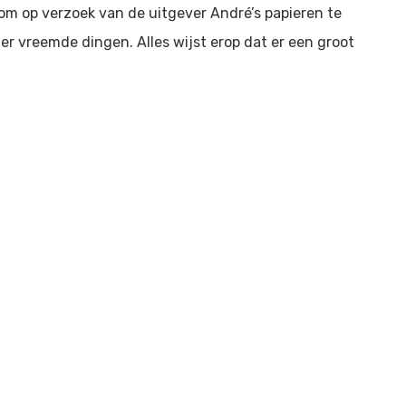
 om op verzoek van de uitgever André’s papieren te
r vreemde dingen. Alles wijst erop dat er een groot
o.a. Parijs en Londen en is nu in de Nederlandse
se topacteurs, waaronder Hans Croiset, Anne Wil Blankers