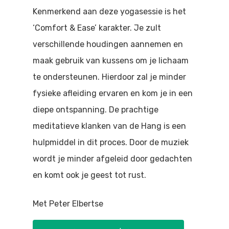
Doen
Kenmerkend aan deze yogasessie is het
Bioscoop
‘Comfort & Ease’ karakter. Je zult
Podia
Contact
Beeldende Kunst
verschillende houdingen aannemen en
Festivals En Evenem
maak gebruik van kussens om je lichaam
Dans
te ondersteunen. Hierdoor zal je minder
Beeldende Kunst
Literair En Historisch
fysieke afleiding ervaren en kom je in een
Bibliotheek
Muziek
diepe ontspanning. De prachtige
meditatieve klanken van de Hang is een
Theater
hulpmiddel in dit proces. Door de muziek
Toneel
wordt je minder afgeleid door gedachten
en komt ook je geest tot rust.
Zang
Met Peter Elbertse