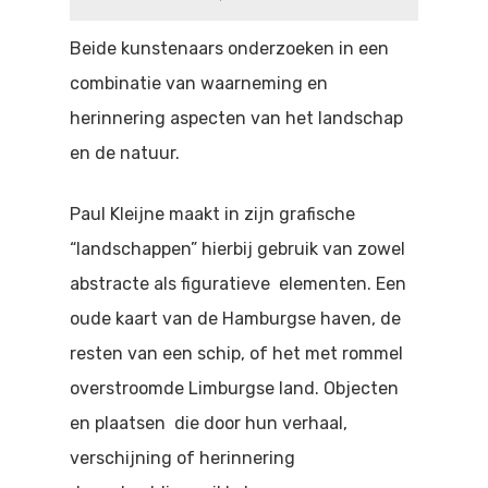
Doen
Bioscoop
Beide kunstenaars onderzoeken in een
Podia
Contact
Beeldende Kunst
combinatie van waarneming en
herinnering aspecten van het landschap
Festivals En Evenem
Dans
en de natuur.
Beeldende Kunst
Literair En Historisch
Paul Kleijne maakt in zijn grafische
Bibliotheek
Muziek
“landschappen” hierbij gebruik van zowel
Theater
abstracte als figuratieve elementen. Een
oude kaart van de Hamburgse haven, de
Toneel
resten van een schip, of het met rommel
Zang
overstroomde Limburgse land. Objecten
en plaatsen die door hun verhaal,
verschijning of herinnering