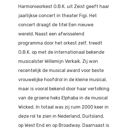
Doen
Harmonieorkest O.B.K. uit Zeist geeft haar
Bioscoop
jaarlijkse concert in theater Figi. Het
Podia
Contact
Beeldende Kunst
concert draagt de titel Een nieuwe
Festivals En Evenem
wereld. Naast een afwisselend
Dans
programma door het orkest zelf, treedt
Beeldende Kunst
Literair En Historisch
O.B.K. op met de internationaal bekende
Bibliotheek
Muziek
musicalster Willemijn Verkaik. Zij won
recentelijk de musical award voor beste
Theater
vrouwelijke hoofdrol in de kleine musical,
Toneel
maar is vooral bekend door haar vertolking
van de groene heks Elphaba in de musical
Zang
Wicked. In totaal was zij ruim 2000 keer in
deze rol te zien in Nederland, Duitsland,
op West End en op Broadway. Daarnaast is