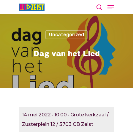
Uncategorized
Druk op Enter om te starten met zoeken
of ESC om te sluiten
Dag van het Lied
Agenda
Nieuws
Bekijk De Agenda
Meld Je Activiteit Aa
Cultuur Aanj
14 mei 2022 · 10:00 · Grote kerkzaal /
Zien
Zusterplein 12 / 3703 CB Zeist