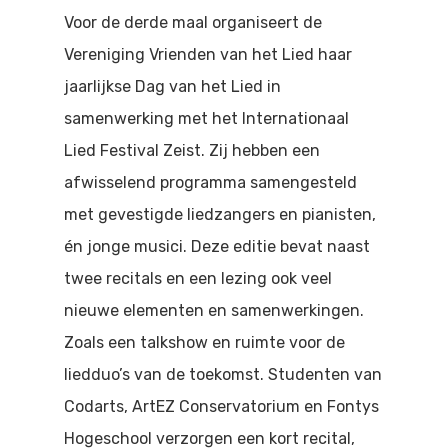
Doen
Voor de derde maal organiseert de
Bioscoop
Vereniging Vrienden van het Lied haar
Podia
Contact
Beeldende Kunst
jaarlijkse Dag van het Lied in
Festivals En Evenem
samenwerking met het Internationaal
Dans
Lied Festival Zeist. Zij hebben een
Beeldende Kunst
Literair En Historisch
afwisselend programma samengesteld
Bibliotheek
Muziek
met gevestigde liedzangers en pianisten,
én jonge musici. Deze editie bevat naast
Theater
twee recitals en een lezing ook veel
Toneel
nieuwe elementen en samenwerkingen.
Zoals een talkshow en ruimte voor de
Zang
liedduo’s van de toekomst. Studenten van
Codarts, ArtEZ Conservatorium en Fontys
Hogeschool verzorgen een kort recital,