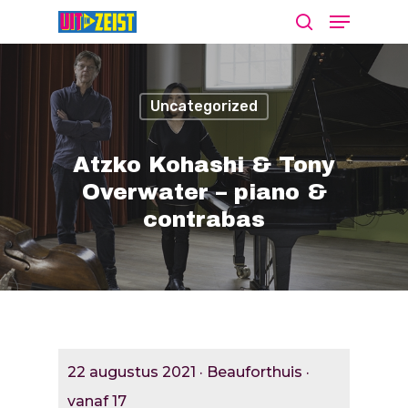
Uncategorized
Druk op Enter om te starten met zoeken
of ESC om te sluiten
Atzko Kohashi & Tony
Overwater – piano &
contrabas
Agenda
Nieuws
Bekijk De Agenda
Meld Je Activiteit Aa
Cultuur Aanj
22 augustus 2021 · Beauforthuis ·
Zien
vanaf 17