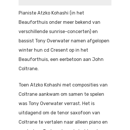
Doen
Bioscoop
Pianiste Atzko Kohashi (in het
Podia
Contact
Beeldende Kunst
Beauforthuis onder meer bekend van
verschillende sunrise-concerten) en
Festivals En Evenem
Dans
bassist Tony Overwater namen afgelopen
Beeldende Kunst
Literair En Historisch
winter hun cd Cresent op in het
Beauforthuis, een eerbetoon aan John
Bibliotheek
Muziek
Coltrane.
Theater
Toen Atzko Kohashi met composities van
Toneel
Coltrane aankwam om samen te spelen
Zang
was Tony Overwater verrast. Het is
uitdagend om de tenor saxofoon van
Coltrane te vertalen naar alleen piano en