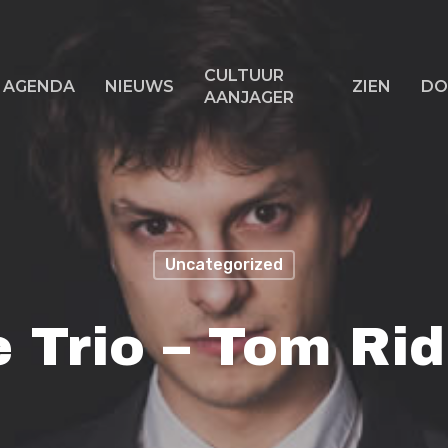
CULTUUR
AGENDA
NIEUWS
ZIEN
DO
AANJAGER
f ESC om te sluiten
Uncategorized
e Trio – Tom R