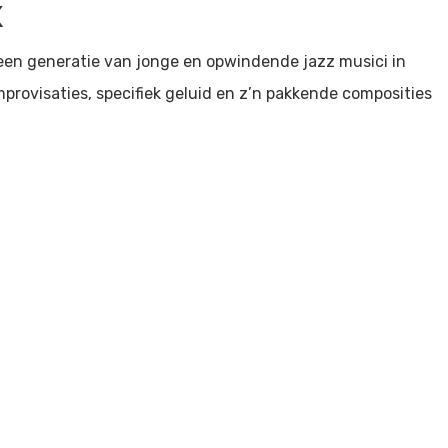
x
een generatie van jonge en opwindende jazz musici in
provisaties, specifiek geluid en z’n pakkende composities
– piano, Cas Jiskoot – contrabas.