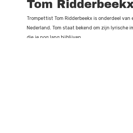
Tom Ridderbeek
Trompettist Tom Ridderbeekx is onderdeel van 
Nederland. Tom staat bekend om zijn lyrische im
die je nog lang bijblijven.
Tom Ridderbeekx – trompet, Sebastiaan van Bavel 
Meer informatie en/of reserveren