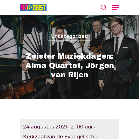
Uncategorized
Druk op Enter om te starten met zoeken
of ESC om te sluiten
Zeister Muziekdagen:
Alma Quartet, Jörgen
van Rijen
Agenda
Nieuws
Bekijk De Agenda
Meld Je Activiteit Aa
Cultuur Aanj
24 augustus 2021 · 21.00 uur ·
Zien
Kerkzaal van de Evangelische