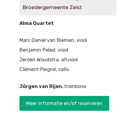
Doen
Bioscoop
Broedergemeente Zeist
Podia
Contact
Beeldende Kunst
Alma Quartet
Festivals En Evenem
Dans
Marc Daniel van Biemen, viool
Beeldende Kunst
Benjamin Peled, viool
Literair En Historisch
Jeroen Woudstra, altviool
Bibliotheek
Muziek
Clément Peigné, cello
Theater
Jörgen van Rijen,
trombone
Toneel
Meer informatie en/of reserveren
Zang