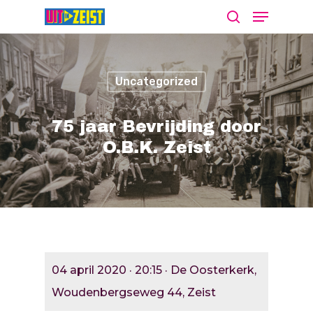
Uncategorized
Druk op Enter om te starten met zoeken
of ESC om te sluiten
75 jaar Bevrijding door
O.B.K. Zeist
Agenda
Nieuws
Bekijk De Agenda
Meld Je Activiteit Aa
Cultuur Aanj
04 april 2020 · 20:15 · De Oosterkerk,
Zien
Woudenbergseweg 44, Zeist