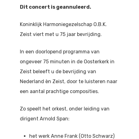
Doen
Dit concert is geannuleerd.
Bioscoop
Podia
Contact
Beeldende Kunst
Koninklijk Harmoniegezelschap O.B.K.
Zeist viert met u 75 jaar bevrijding.
Festivals En Evenem
Dans
Beeldende Kunst
In een doorlopend programma van
Literair En Historisch
ongeveer 75 minuten in de Oosterkerk in
Bibliotheek
Muziek
Zeist beleeft u de bevrijding van
Theater
Nederland èn Zeist, door te luisteren naar
een aantal prachtige composities.
Toneel
Zo speelt het orkest, onder leiding van
Zang
dirigent Arnold Span:
het werk Anne Frank (Otto Schwarz)