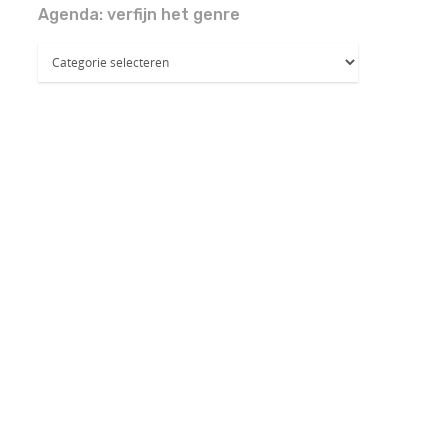
Agenda: verfijn het genre
Agenda:
verfijn
het
genre