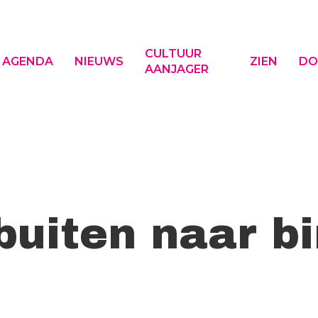
CULTUUR
AGENDA
NIEUWS
ZIEN
DO
AANJAGER
f ESC om te sluiten
buiten naar b