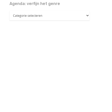
Agenda: verfijn het genre
Agenda:
verfijn
het
genre