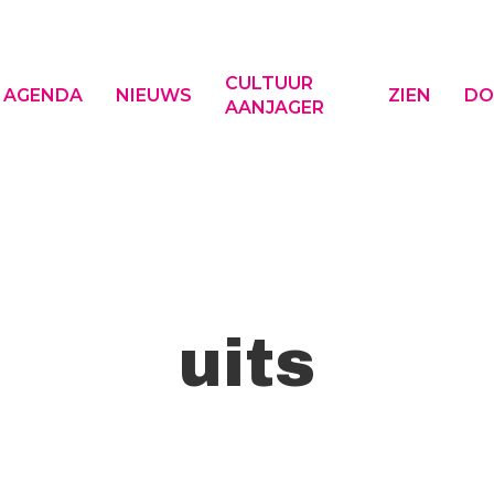
CULTUUR
AGENDA
NIEUWS
ZIEN
DO
AANJAGER
f ESC om te sluiten
uits