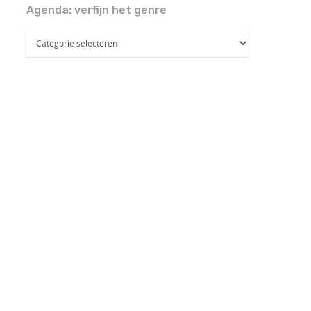
Agenda: verfijn het genre
Agenda:
verfijn
het
genre