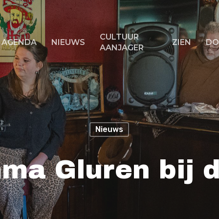
CULTUUR
AGENDA
NIEUWS
ZIEN
DO
AANJAGER
f ESC om te sluiten
Nieuws
ma Gluren bij d