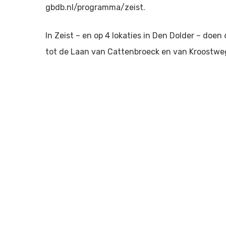
gbdb.nl/programma/zeist.
In Zeist – en op 4 lokaties in Den Dolder – doe
tot de Laan van Cattenbroeck en van Kroostweg
heel Zeist valt te ontdekken wat
lokale amateurkunstenaars te bieden hebben. Ie
minuten, met genoeg ruimte voor de bezoeker 
fietsen. Er zijn geen entreekosten; wel
wordt een vrijwillige bijdrage gevraagd van ie
kunnen blijven organiseren én om acts een ve
GBDB is een landelijk initiatief van Stichting
In Zeist wordt het evenement georganiseerd i
Theater.