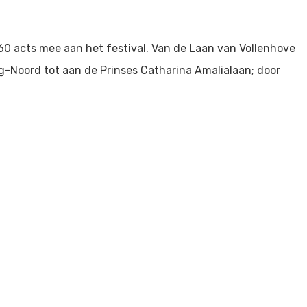
n 60 acts mee aan het festival. Van de Laan van Vollenhove
-Noord tot aan de Prinses Catharina Amalialaan; door
dere artiest speelt drie keer een optreden van 30
om tussendoor naar een volgend optreden te wandelen of
dereen die wat kan missen, om GBDB in de toekomst te
rgoeding te kunnen geven.
 de Bühne, waar podiumkunst en ontmoeting centraal staan.
n samenwerking met Kunstenhuis IDEA en het Torenlaan