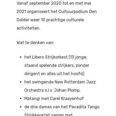
Vanaf september 2020 tot en met mei
Doen
Bioscoop
2021 organiseert het Cultuurpodium Den
Podia
Contact
Beeldende Kunst
Dolder weer 10 prachtige culturele
activiteiten.
Festivals En Evenem
Dans
Beeldende Kunst
Wat te denken van:
Literair En Historisch
Bibliotheek
Muziek
het Libero Strijkorkest (13 jonge,
staand spelende strijkers, zonder
Theater
dirigent en alles uit het hoofd)
Toneel
het swingende New Rotterdam Jazz
Orchestra o.l.v. Johan Plomp,
Zang
Matangi met Carel Kraayenhof
de drie dames van het Pavadita Tango
Strijkkwartet samen met