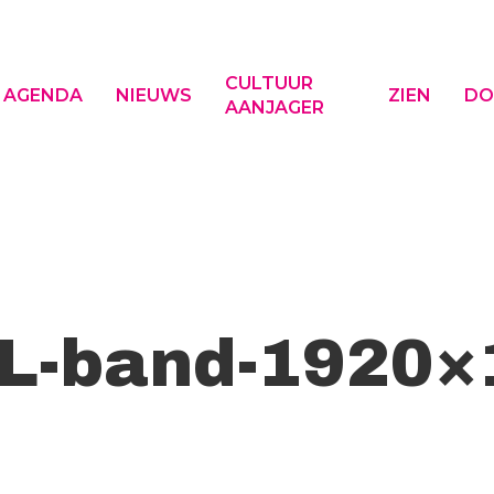
CULTUUR
AGENDA
NIEUWS
ZIEN
DO
AANJAGER
f ESC om te sluiten
L-band-1920×