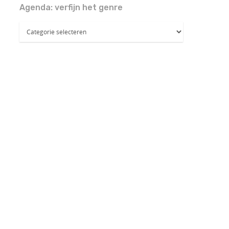
Agenda: verfijn het genre
Agenda:
verfijn
het
genre