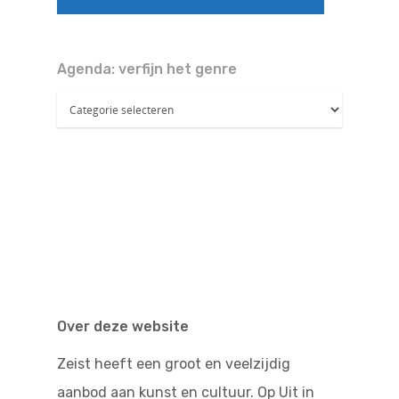
Doen
Bioscoop
Podia
Contact
Beeldende Kunst
Agenda: verfijn het genre
Agenda:
Festivals En Evenem
Dans
verfijn
het
Beeldende Kunst
Literair En Historisch
genre
Bibliotheek
Muziek
Theater
Toneel
Zang
Over deze website
Zeist heeft een groot en veelzijdig
aanbod aan kunst en cultuur. Op Uit in