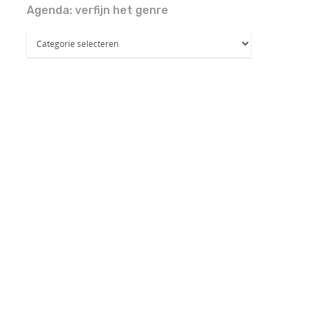
Agenda: verfijn het genre
Agenda:
verfijn
het
genre