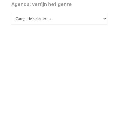
Agenda: verfijn het genre
Agenda:
verfijn
het
genre