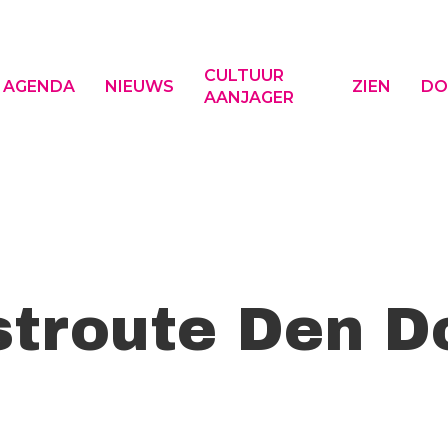
CULTUUR
AGENDA
NIEUWS
ZIEN
DO
AANJAGER
f ESC om te sluiten
troute Den D