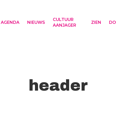
CULTUUR
AGENDA
NIEUWS
ZIEN
DO
AANJAGER
f ESC om te sluiten
header