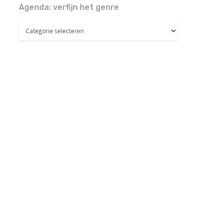
Agenda: verfijn het genre
Agenda:
verfijn
het
genre