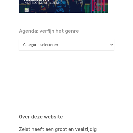
Doen
Bioscoop
Podia
Contact
Beeldende Kunst
Agenda: verfijn het genre
Festivals En Evenem
Dans
Agenda:
Beeldende Kunst
verfijn
Literair En Historisch
het
Bibliotheek
genre
Muziek
Theater
Toneel
Zang
Over deze website
Zeist heeft een groot en veelzijdig