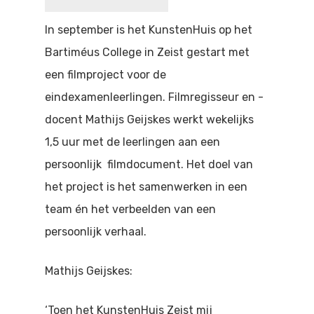
Doen
Bioscoop
In september is het KunstenHuis op het
Podia
Contact
Bartiméus College in Zeist gestart met
Beeldende Kunst
een filmproject voor de
Festivals En Evenem
Dans
eindexamenleerlingen. Filmregisseur en -
Beeldende Kunst
Literair En Historisch
docent Mathijs Geijskes werkt wekelijks
1,5 uur met de leerlingen aan een
Bibliotheek
Muziek
persoonlijk
filmdocument. Het doel van
Theater
het project is het samenwerken in een
team én het verbeelden van een
Toneel
persoonlijk verhaal.
Zang
Mathijs Geijskes:
‘Toen het KunstenHuis Zeist mij