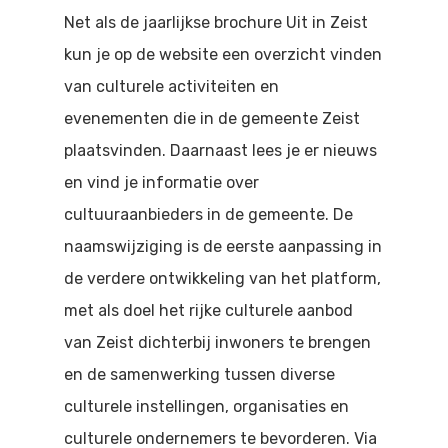
Doen
Net als de jaarlijkse brochure Uit in Zeist
Bioscoop
kun je op de website een overzicht vinden
Podia
Contact
Beeldende Kunst
van culturele activiteiten en
Festivals En Evenem
evenementen die in de gemeente Zeist
Dans
plaatsvinden. Daarnaast lees je er nieuws
Beeldende Kunst
Literair En Historisch
en vind je informatie over
Bibliotheek
Muziek
cultuuraanbieders in de gemeente. De
naamswijziging is de eerste aanpassing in
Theater
de verdere ontwikkeling van het platform,
Toneel
met als doel het rijke culturele aanbod
van Zeist dichterbij inwoners te brengen
Zang
en de samenwerking tussen diverse
culturele instellingen, organisaties en
culturele ondernemers te bevorderen. Via