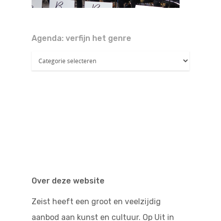
Doen
Bioscoop
Podia
Contact
Beeldende Kunst
Agenda: verfijn het genre
Agenda:
Festivals En Evenem
Dans
verfijn
het
Beeldende Kunst
Literair En Historisch
genre
Bibliotheek
Muziek
Theater
Toneel
Zang
Over deze website
Zeist heeft een groot en veelzijdig
aanbod aan kunst en cultuur. Op Uit in