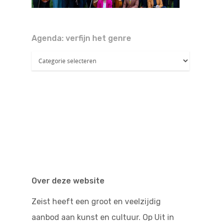
Doen
Bioscoop
Podia
Contact
Beeldende Kunst
Agenda: verfijn het genre
Agenda:
Festivals En Evenem
Dans
verfijn
het
Beeldende Kunst
Literair En Historisch
genre
Bibliotheek
Muziek
Theater
Toneel
Zang
Over deze website
Zeist heeft een groot en veelzijdig
aanbod aan kunst en cultuur. Op Uit in